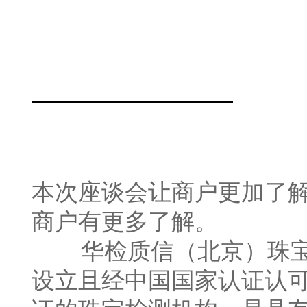
本次座谈会让商户更加了
商户有更多了解。
华检质信（北京）珠宝
设立且经中国国家认证认